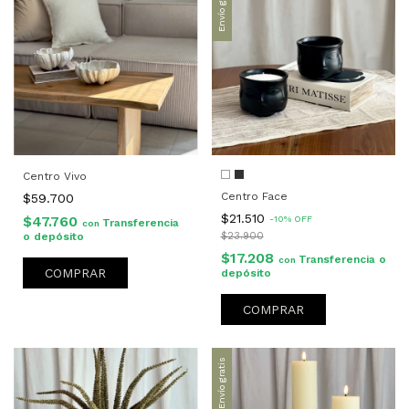
Envío gratis
Centro Vivo
Centro Face
$59.700
$21.510
$47.760
-
10
%
OFF
Transferencia
con
o depósito
$23.900
$17.208
Transferencia o
con
COMPRAR
depósito
COMPRAR
Envío gratis