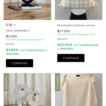
+1
Almohadón Damero arena
Vela Candelabro
$27.550
10% OFF EXTRA comprando 4 o +
$2.050
$55.100
10% OFF EXTRA comprando 3 o +
$22.040
$4.100
Transferencia
con
o depósito
$1.640
Transferencia o
con
depósito
COMPRAR
COMPRAR
Envío gratis
Envío gratis