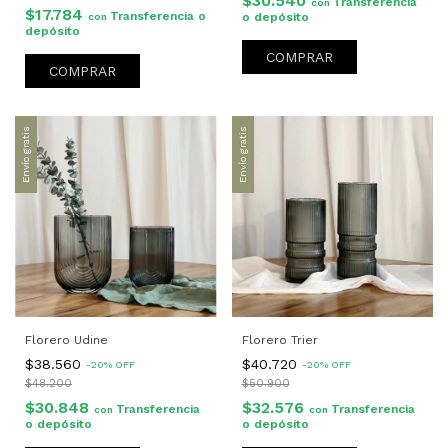
$30.540
Transferencia
con
$17.784
Transferencia o
o depósito
con
depósito
Envío gratis
Envío gratis
Florero Udine
Florero Trier
$38.560
$40.720
-
20
%
OFF
-
20
%
OFF
$48.200
$50.900
$30.848
$32.576
Transferencia
Transferencia
con
con
o depósito
o depósito