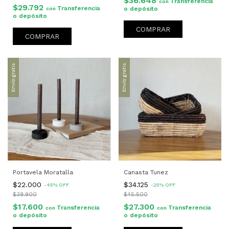
$36.648
Transferencia
con
$29.792
Transferencia
o depósito
con
o depósito
COMPRAR
COMPRAR
Envío gratis
Envío gratis
Portavela Moratalla
Canasta Tunez
$22.000
$34.125
-
45
%
OFF
-
25
%
OFF
$39.900
$45.500
$17.600
$27.300
Transferencia
Transferencia
con
con
o depósito
o depósito