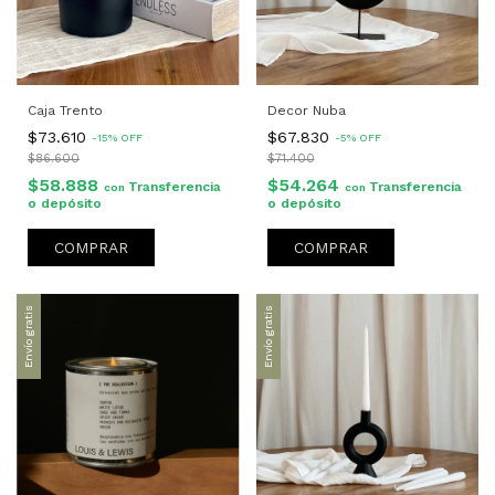
Caja Trento
Decor Nuba
$73.610
$67.830
-
15
%
OFF
-
5
%
OFF
$86.600
$71.400
$58.888
$54.264
Transferencia
Transferencia
con
con
o depósito
o depósito
COMPRAR
COMPRAR
Envío gratis
Envío gratis