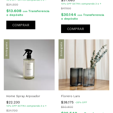
$37.680
10% OFF EXTRA comprando 3 o +
$24.300
$47.100
$13.608
Transferencia
con
$30.144
o depósito
Transferencia
con
o depósito
COMPRAR
Envío gratis
Envío gratis
Home Spray Arpoador
Florero Lars
$22.230
$38.175
-
25
%
OFF
10% OFF EXTRA comprando 3 o +
$50.900
$24.700