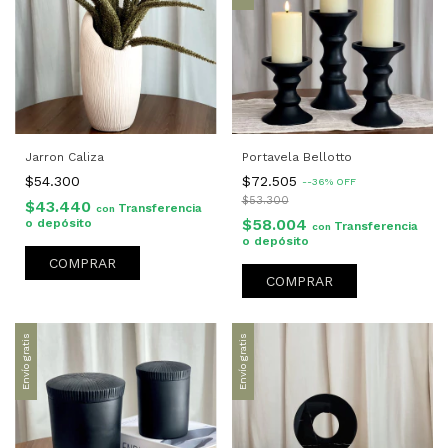
Jarron Caliza
Portavela Bellotto
$54.300
$72.505
-
-36
%
OFF
$53.300
$43.440
Transferencia
con
$58.004
o depósito
Transferencia
con
o depósito
COMPRAR
COMPRAR
Envío gratis
Envío gratis