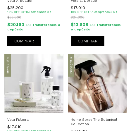
Vela Arpoador
Vela El Dorado
$25.200
$17.010
10% OFF EXTRA comprando 3 o +
10% OFF EXTRA comprando 3 o +
$36.000
$24.300
$20.160
$13.608
Transferencia o
Transferencia
con
con
depósito
o depósito
Envío gratis
Envío gratis
Vela Figuera
Home Spray The Botanical
Collection
$17.010
10% OFF EXTRA comprando 3 o +