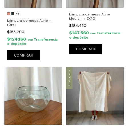
+1
Lámpara de mesa Aline
Medium - EXPO
Lámpara de mesa Aline -
EXPO
$184.450
$155.200
$147.560
Transferencia
con
o depósito
$124.160
Transferencia
con
o depósito
COMPRAR
Envío gratis