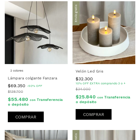
Envío gratis
2 colores
Velón Led Gris
Lámpara colgante Fanzara
$32.300
10% OFF EXTRA comprando 3 o +
$69.350
-
50
%
OFF
$34.000
$138.700
$25.840
Transferencia
con
$55.480
Transferencia
con
o depósito
o depósito
COMPRAR
COMPRAR