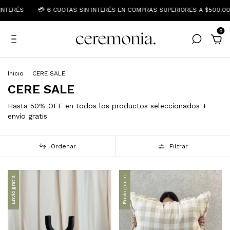
💳 6 CUOTAS SIN INTERÉS EN COMPRAS SUPERIORES A $500.000
✨ 15%
0
Inicio
.
CERE SALE
CERE SALE
Hasta 50% OFF en todos los productos seleccionados +
envío gratis
Ordenar
Filtrar
Envío gratis
Envío gratis