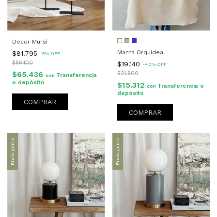
Decor Mursi
Manta Orquídea
$81.795
-
5
%
OFF
$86.100
$19.140
-
40
%
OFF
$65.436
$31.900
Transferencia
con
o depósito
$15.312
Transferencia o
con
depósito
COMPRAR
COMPRAR
Envío gratis
Envío gratis