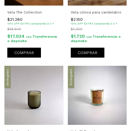
Vela The Collection
Vela cónica para candelabro
$21.280
$2.150
10% OFF EXTRA comprando 3 o +
10% OFF EXTRA comprando 3 o +
$26.600
$4.300
$17.024
$1.720
Transferencia
Transferencia o
con
con
o depósito
depósito
COMPRAR
Envío gratis
Envío gratis