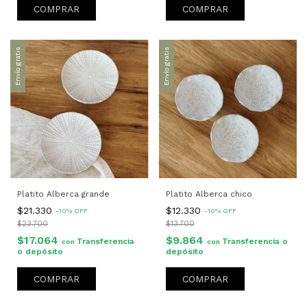
COMPRAR
Envío gratis
Envío gratis
Platito Alberca grande
Platito Alberca chico
$21.330
$12.330
-
10
%
OFF
-
10
%
OFF
$23.700
$13.700
$17.064
$9.864
Transferencia
Transferencia o
con
con
o depósito
depósito