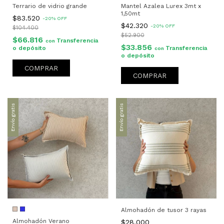
Terrario de vidrio grande
Mantel Azalea Lurex 3mt x
1,50mt
$83.520
-
20
%
OFF
$42.320
-
20
%
OFF
$104.400
$52.900
$66.816
Transferencia
con
$33.856
o depósito
Transferencia
con
o depósito
Envío gratis
Envío gratis
Almohadón de tusor 3 rayas
Almohadón Verano
$28.000