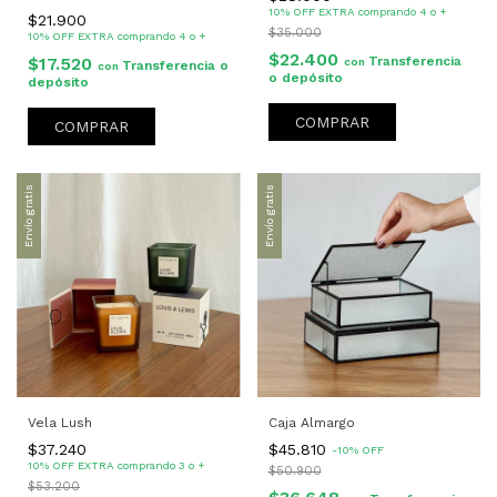
10% OFF EXTRA comprando 4 o +
$21.900
$35.000
10% OFF EXTRA comprando 4 o +
$22.400
$17.520
Transferencia
con
Transferencia o
con
o depósito
depósito
COMPRAR
Envío gratis
Envío gratis
Vela Lush
Caja Almargo
$37.240
$45.810
-
10
%
OFF
10% OFF EXTRA comprando 3 o +
$50.900
$53.200