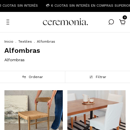
3 CUOTAS SIN INTERÉS
💳 6 CUOTAS SIN INTERÉS EN COMPRAS SUPERIO
0
Inicio
.
Textiles
.
Alfombras
Alfombras
Alfombras
Ordenar
Filtrar