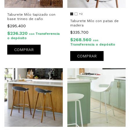
+2
Taburete Milo tapizado con
base trineo de caño
Taburete Milo con patas de
madera
$295.400
$335.700
$236.320
Transferencia
con
o depósito
$268.560
con
Transferencia o depósito
COMPRAR
COMPRAR