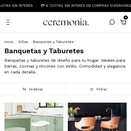
S SIN INTERÉS
💳 6 CUOTAS SIN INTERÉS EN COMPRAS SUPERIORES A $
0
Inicio
.
Sillas
.
Banquetas y Taburetes
Banquetas y Taburetes
Banquetas y taburetes de diseño para tu hogar. Ideales para
barras, cocinas y rincones con estilo. Comodidad y elegancia
en cada detalle.
Ordenar
Filtrar