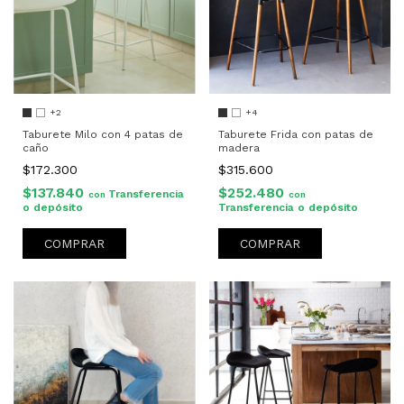
+2
+4
Taburete Milo con 4 patas de
Taburete Frida con patas de
caño
madera
$172.300
$315.600
$137.840
$252.480
Transferencia
con
con
o depósito
Transferencia o depósito
COMPRAR
COMPRAR