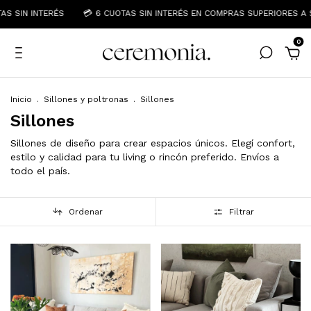
SIN INTERÉS
💳 6 CUOTAS SIN INTERÉS EN COMPRAS SUPERIORES A $50
0
Inicio
.
Sillones y poltronas
.
Sillones
Sillones
Sillones de diseño para crear espacios únicos. Elegí confort,
estilo y calidad para tu living o rincón preferido. Envíos a
todo el país.
Ordenar
Filtrar