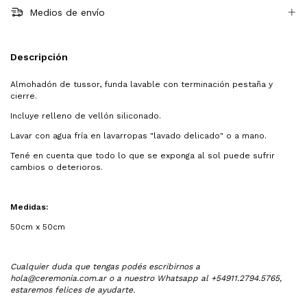
Medios de envío
Descripción
Almohadón de tussor, funda lavable con terminación pestaña y
cierre.
Incluye relleno de vellón siliconado.
Lavar con agua fría en lavarropas "lavado delicado" o a mano.
Tené en cuenta que todo lo que se exponga al sol puede sufrir
cambios o deterioros.
Medidas:
50cm x 50cm
Cualquier duda que tengas podés escribirnos a
hola@ceremonia.com.ar
o a nuestro Whatsapp al +54911.2794.5765,
estaremos felices de ayudarte.