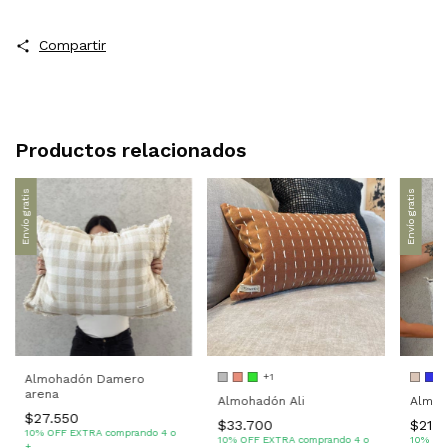
Compartir
Productos relacionados
Envío gratis
Envío gratis
+1
Almohadón Damero
arena
Almohadón Ali
Almoh
$27.550
$33.700
$21.9
10% OFF EXTRA comprando 4 o
10% OFF EXTRA comprando 4 o
10% OF
+