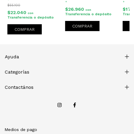
+
+
$55.100
$26.960
$17.
con
$22.040
con
Transferencia o depósito
Trans
Transferencia o depósito
COMPRAR
C
COMPRAR
Ayuda
Categorías
Contactános
Medios de pago