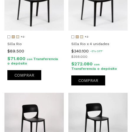
+3
+3
Silla Rio
Silla Rio x 4 unidades
$89.500
$340.100
-
5
%
OFF
$358.000
$71.600
Transferencia
con
$272.080
o depósito
con
Transferencia o depósito
COMPRAR
COMPRAR