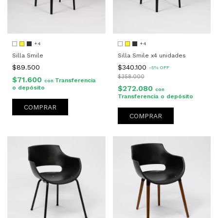
+4
+4
Silla Smile x4 unidades
Silla Smile
$340.100
$89.500
-
5
%
OFF
$358.000
$71.600
Transferencia
con
$272.080
o depósito
con
Transferencia o depósito
COMPRAR
COMPRAR