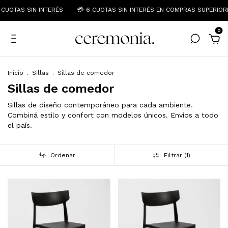
CUOTAS SIN INTERÉS
💳 6 CUOTAS SIN INTERÉS EN COMPRAS SUPERIORE
0
Inicio
.
Sillas
.
Sillas de comedor
Sillas de comedor
Sillas de diseño contemporáneo para cada ambiente.
Combiná estilo y confort con modelos únicos. Envíos a todo
el país.
Ordenar
Filtrar (
1
)