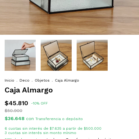
Inicio
.
Deco
.
Objetos
.
Caja Almargo
Caja Almargo
$45.810
-
10
%
OFF
$50.900
$36.648
con
Transferencia o depósito
6
cuotas sin interés de
$7.635