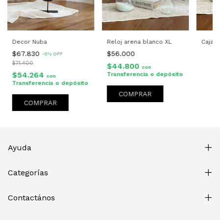
Decor Nuba
Reloj arena blanco XL
Caja L
$67.830
$56.000
-
5
%
OFF
$71.400
$44.800
con
$54.264
Transferencia o depósito
con
Transferencia o depósito
COMPRAR
Ayuda
Categorías
Contactános