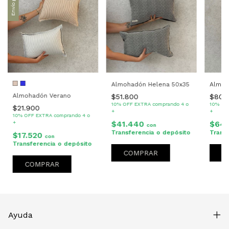
Envío gratis
Almohadón Helena 50x35
Almoh
Almohadón Verano
$51.800
$80.
10% OFF EXTRA comprando 4 o
10% OF
$21.900
+
+
10% OFF EXTRA comprando 4 o
$41.440
$64
+
con
Transferencia o depósito
Trans
$17.520
con
Transferencia o depósito
COMPRAR
Ayuda