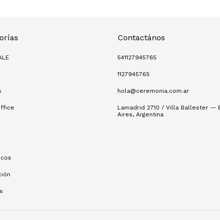
orías
Contactános
ALE
541127945765
1127945765
s
hola@ceremonia.com.ar
ffice
Lamadrid 2710 / Villa Ballester —
Aires, Argentina
s
icos
ción
s