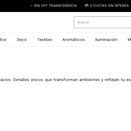
✨ 15% OFF TRANSFERENCIA
💳 3 CUOTAS SIN INTERÉS
ice
Deco
Textiles
Aromáticos
Iluminación
M
cios. Detalles únicos que transforman ambientes y reflejan tu est