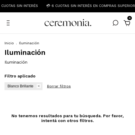
 CUOTAS SIN INTERÉS
💳 6 CUOTAS SIN INTERÉS EN COMPRAS SUPERIOR
0
Inicio
.
Iluminación
Iluminación
Iluminación
Filtro aplicado
Blanco Brillante
Borrar filtros
No tenemos resultados para tu búsqueda. Por favor,
intentá con otros filtros.